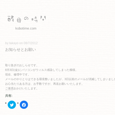
kobotime.com
by takayo on 08/7/2012
お知らせとお願い
取り急ぎのおしらせです。
8月3日(金)にパソコンがウィルス感染してしまった模様。
現在、修理中です。
メールのやりとりはできる環境整いましたが、3日以前のメールが消滅してしまいまし
お心当たりある方は、お手数ですが、再送お願いいたします。
ご迷惑おかけいたします。
共有:
ク
Facebook
リ
で
ッ
共
ク
有