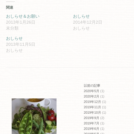
し
す
て
る
関連
Twitter
に
で
は
共
ク
おしらせ＆お願い
おしらせ
有
リ
2013年1月26日
2014年12月2日
(新
ッ
し
ク
未分類
おしらせ
い
し
ウ
て
ィ
く
おしらせ
ン
だ
2013年11月5日
ド
さ
ウ
い
おしらせ
で
(新
開
し
き
い
ま
ウ
す)
ィ
ン
ド
ウ
で
開
以前の記事
き
ま
2020年5月
(1)
す)
2020年2月
(1)
2019年12月
(1)
2019年11月
(1)
2019年10月
(1)
2019年9月
(2)
2019年7月
(1)
2019年6月
(1)
2019年5月
(1)