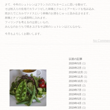
さて、今年のシュトレンはフランスのブルターニュに思いを馳せて。
そば粉入りの生地でカラメリゼした林檎とクルミとアーモンドを包み込み、
焼きたてにカルヴァドスという林檎のお酒をじゅっと染み込ませます。
林檎とナッツは成形時に入れます。
フィリングを考えるのは楽しいもの。
みんなのおうちで焼き上げるそば粉のシュトレンはどんなかな。
今月もよろしくお願いします。
No Commen
以前の記事
2020年5月
(1)
2020年2月
(1)
2019年12月
(1)
2019年11月
(1)
2019年10月
(1)
2019年9月
(2)
2019年7月
(1)
2019年6月
(1)
2019年5月
(1)
2019年4月
(3)
2019年3月
(1)