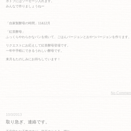
ポトフにはソーセージ入れます。
みんなで作りましょうねー
「自家製酵母の時間」11&12月
「紅茶酵母」
ふっくらやわらかなパンを焼いて、ごはんバージョンとおやつバージョンを作ります
リクエストにお応えして紅茶酵母登場です。
一年中手軽にできるうれしい酵母です。
来月もたのしみにお待ちしています！
No Commen
10/3/2013
取り急ぎ、連絡です。