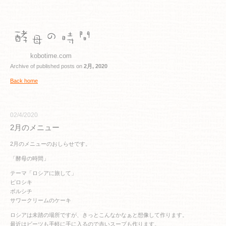
kobotime.com
Archive of published posts on
2月, 2020
Back home
02/4/2020
2月のメニュー
2月のメニューのおしらせです。
「酵母の時間」
テーマ「ロシアに旅して」
ピロシキ
ボルシチ
サワークリームのケーキ
ロシアは未踏の場所ですが、きっとこんなかなぁと想像して作ります。
最近はビーツも手軽に手に入るので赤いスープも作ります。