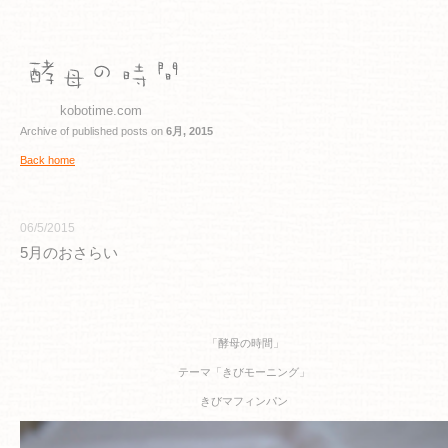
kobotime.com
Archive of published posts on
6月, 2015
Back home
06/5/2015
5月のおさらい
「酵母の時間」
テーマ「きびモーニング」
きびマフィンパン