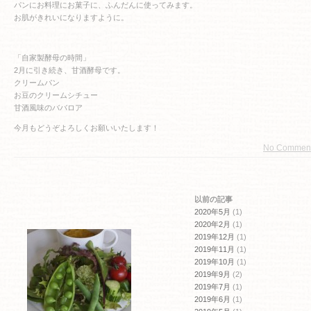
パンにお料理にお菓子に、ふんだんに使ってみます。
お肌がきれいになりますように。
「自家製酵母の時間」
2月に引き続き、甘酒酵母です。
クリームパン
お豆のクリームシチュー
甘酒風味のババロア
今月もどうぞよろしくお願いいたします！
No Commen
以前の記事
2020年5月
(1)
2020年2月
(1)
2019年12月
(1)
2019年11月
(1)
2019年10月
(1)
2019年9月
(2)
2019年7月
(1)
2019年6月
(1)