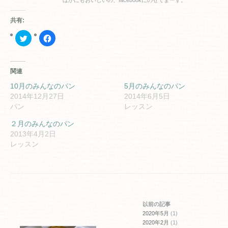
ほかにもおいしいの、facebookにのせてまーす。
共有:
ク
Facebook
リ
で
ッ
共
ク
有
し
す
て
る
関連
Twitter
に
で
は
共
ク
10月のみんなのパン
5月のみんなのパン
有
リ
2014年12月27日
2014年6月5日
(新
ッ
し
ク
パン
レッスン
い
し
ウ
て
ィ
く
２月のみんなのパン
ン
だ
2013年4月2日
ド
さ
ウ
い
レッスン
で
(新
開
し
き
い
ま
ウ
す)
ィ
ン
ド
ウ
で
開
以前の記事
き
ま
2020年5月
(1)
す)
2020年2月
(1)