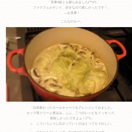
「見事4枚とも膨らみました(*^o^)
ファラフェルサンド、好きなので嬉しかったです！」
→お見事！
こんなのもー。
「以前教わったロールキャベツをアレンジしてみました。
セップ茸クリーム煮込み。ふふ、二つのレシピをドッキング。
美味しかったですよぉ！(^^)」
→ こういうふうに広がっていくのはとってもうれしい。