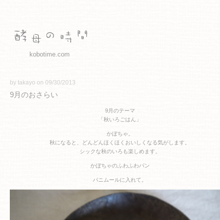
kobotime.com
by takayo on 09/30/2013
9月のおさらい
9月のテーマ
「秋いろごはん」
かぼちゃ。
秋になると、どんどんほくほくおいしくなる気がします。
シックな秋のいろも楽しめます。
かぼちゃのふわふわパン
パニムールに入れて。