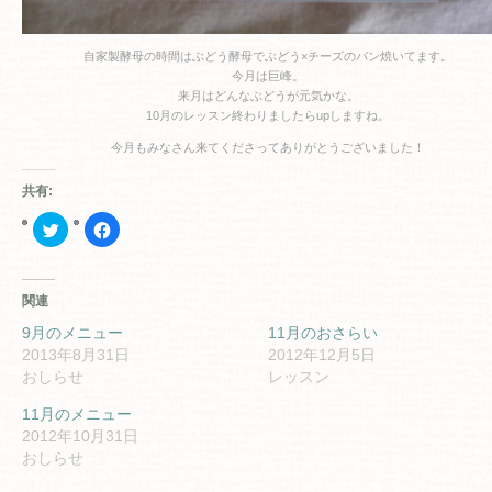
自家製酵母の時間はぶどう酵母でぶどう×チーズのパン焼いてます。
今月は巨峰。
来月はどんなぶどうが元気かな。
10月のレッスン終わりましたらupしますね。
今月もみなさん来てくださってありがとうございました！
共有:
ク
Facebook
リ
で
ッ
共
ク
有
し
す
て
る
関連
Twitter
に
で
は
共
ク
9月のメニュー
11月のおさらい
有
リ
2013年8月31日
2012年12月5日
(新
ッ
し
ク
おしらせ
レッスン
い
し
ウ
て
ィ
く
11月のメニュー
ン
だ
2012年10月31日
ド
さ
ウ
い
おしらせ
で
(新
開
し
き
い