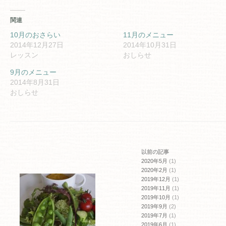
ク
有
し
す
て
る
関連
Twitter
に
で
は
共
ク
10月のおさらい
11月のメニュー
有
リ
2014年12月27日
2014年10月31日
(新
ッ
し
ク
レッスン
おしらせ
い
し
ウ
て
ィ
く
9月のメニュー
ン
だ
2014年8月31日
ド
さ
ウ
い
おしらせ
で
(新
開
し
き
い
ま
ウ
す)
ィ
ン
ド
ウ
で
開
以前の記事
き
ま
2020年5月
(1)
す)
2020年2月
(1)
2019年12月
(1)
2019年11月
(1)
2019年10月
(1)
2019年9月
(2)
2019年7月
(1)
2019年6月
(1)