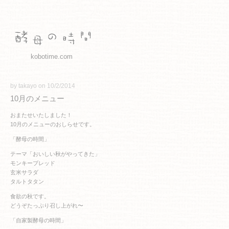
kobotime.com
by takayo on 10/2/2014
10月のメニュー
おまたせいたしました！
10月のメニューのおしらせです。
「酵母の時間」
テーマ「おいしい秋がやってきた」
モンキーブレッド
玄米サラダ
タルトタタン
食欲の秋です。
どうぞたっぷり召し上がれ〜
「自家製酵母の時間」