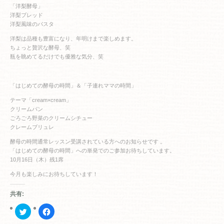
「洋梨酵母」
洋梨ブレッド
洋梨風味のパスタ
洋梨は品種も豊富になり、年明けまで楽しめます。
ちょっと贅沢な酵母、笑
瓶を眺めてるだけでも優雅な気分、笑
「はじめての酵母の時間」＆「子連れママの時間」
テーマ「cream×cream」
クリームパン
ごろごろ野菜のクリームシチュー
クレームブリュレ
酵母の時間通常レッスン受講されている方へのお知らせです 。
「はじめての酵母の時間」への単発でのご参加お待ちしています。
10月16日（木）残1席
今月も楽しみにお待ちしています！
共有:
ク
Facebook
リ
で
ッ
共