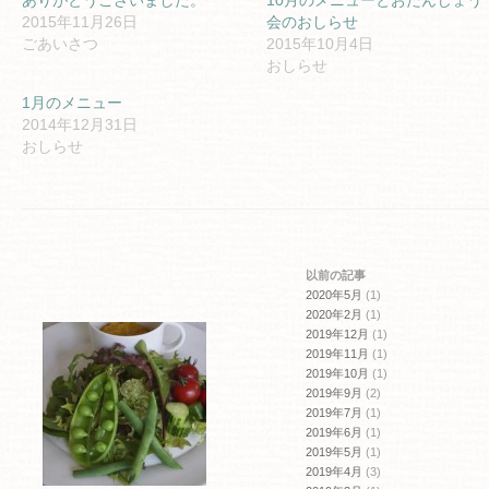
ありがとうございました。
10月のメニューとおたんじょう
有
リ
2015年11月26日
会のおしらせ
(新
ッ
し
ク
ごあいさつ
2015年10月4日
い
し
ウ
て
おしらせ
ィ
く
ン
だ
1月のメニュー
ド
さ
ウ
い
2014年12月31日
で
(新
開
し
おしらせ
き
い
ま
ウ
す)
ィ
ン
ド
ウ
で
開
き
ま
以前の記事
す)
2020年5月
(1)
2020年2月
(1)
2019年12月
(1)
2019年11月
(1)
2019年10月
(1)
2019年9月
(2)
2019年7月
(1)
2019年6月
(1)
2019年5月
(1)
2019年4月
(3)