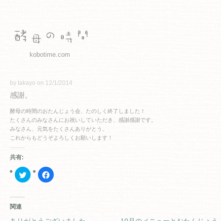
kobotime.com
by takayo on 12/1/2014
感謝。
酵母の時間のおたんじょう会、たのしく終了しました！
たくさんのみなさんにお祝いしていただき、感謝感謝です。
みなさん、元気をたくさんありがとう。
これからもどうぞよろしくお願いします！
共有:
ク
Facebook
リ
で
ッ
共
ク
有
し
す
て
る
関連
Twitter
に
で
は
共
ク