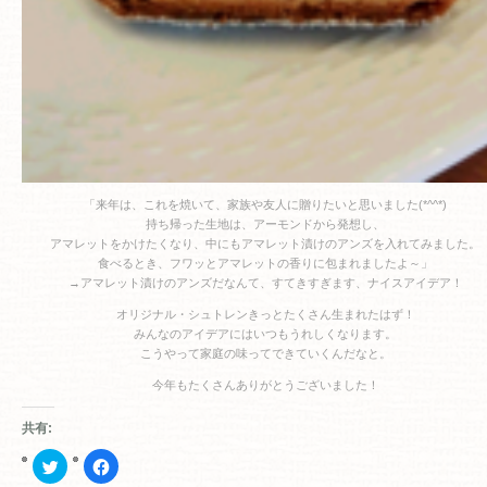
「来年は、これを焼いて、家族や友人に贈りたいと思いました(*^^*)
持ち帰った生地は、アーモンドから発想し、
アマレットをかけたくなり、中にもアマレット漬けのアンズを入れてみました。
食べるとき、フワッとアマレットの香りに包まれましたよ～」
→アマレット漬けのアンズだなんて、すてきすぎます、ナイスアイデア！
オリジナル・シュトレンきっとたくさん生まれたはず！
みんなのアイデアにはいつもうれしくなります。
こうやって家庭の味ってできていくんだなと。
今年もたくさんありがとうございました！
共有:
ク
Facebook
リ
で