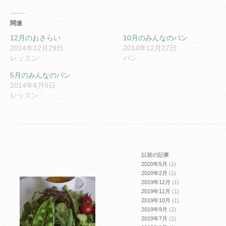
ッ
共
ク
有
し
す
て
る
関連
Twitter
に
で
は
共
ク
12月のおさらい
10月のみんなのパン
有
リ
2014年12月29日
2014年12月27日
(新
ッ
し
ク
レッスン
パン
い
し
ウ
て
ィ
く
5月のみんなのパン
ン
だ
2014年6月5日
ド
さ
ウ
い
レッスン
で
(新
開
し
き
い
ま
ウ
す)
ィ
ン
ド
ウ
で
開
以前の記事
き
ま
2020年5月
(1)
す)
2020年2月
(1)
2019年12月
(1)
2019年11月
(1)
2019年10月
(1)
2019年9月
(2)
2019年7月
(1)