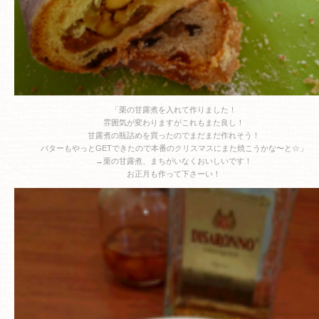
「栗の甘露煮を入れて作りました！
雰囲気が変わりますがこれもまた良し！
甘露煮の瓶詰めを買ったのでまだまだ作れそう！
バターもやっとGETできたので本番のクリスマスにまた焼こうかな〜と☆」
→栗の甘露煮、まちがいなくおいしいです！
お正月も作って下さーい！