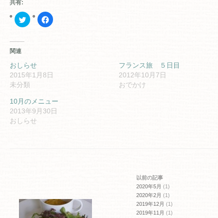
共有:
ク
Facebook
リ
で
ッ
共
ク
有
し
す
て
る
関連
Twitter
に
で
は
共
ク
おしらせ
フランス旅 ５日目
有
リ
2015年1月8日
2012年10月7日
(新
ッ
し
ク
未分類
おでかけ
い
し
ウ
て
ィ
く
10月のメニュー
ン
だ
2013年9月30日
ド
さ
ウ
い
おしらせ
で
(新
開
し
き
い
ま
ウ
す)
ィ
ン
ド
ウ
で
開
以前の記事
き
ま
2020年5月
(1)
す)
2020年2月
(1)
2019年12月
(1)
2019年11月
(1)