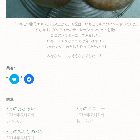
「いちごの酵母エキスが出来上がり、お昼は、いちごミルクのパンを食べました。
こども向けにダッフィーのデコレーションシートを使い、
ココアパウダーにしてみました。
いちごミルクとココアは合います！」
→かわいい！わたしも作ってみたいです
みなさん、ごちそうさまでした！！！
共有:
ク
Facebook
リ
で
ッ
共
ク
有
し
す
て
る
関連
Twitter
に
で
は
共
ク
2月のおさらい
2月のメニュー
有
リ
2015年3月7日
2015年2月1日
(新
ッ
し
ク
レッスン
おしらせ
い
し
ウ
て
ィ
く
5月のみんなのパン
ン
だ
2014年6月5日
ド
さ