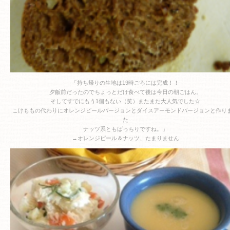
「持ち帰りの生地は19時ごろには完成！！
夕飯前だったのでちょっとだけ食べて後は今日の朝ごはん。
そしてすでにもう1個もない（笑）またまた大人気でした☆
こけももの代わりに
オレンジピールバージョンと
ダイスアーモンドバージョンと作り
た
ナッツ系ともばっちりですね。」
→オレンジピール＆ナッツ、たまりません