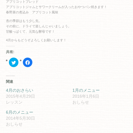
アプリコットブレッド
アプリコットジャムとサワークリームが入ったおやつパン焼きます！
春野菜の煮込み アプリコット風味
杏の季節はもう少し先。
その前に、ドライで楽しんじゃいましょう。
甘酸っぱくて、元気な酵母です！
4月からもどうぞよろしくお願いします！
共有:
ク
Facebook
リ
で
ッ
共
ク
有
し
す
て
る
関連
Twitter
に
で
は
共
ク
4月のおさらい
1月のメニュー
有
リ
2015年4月29日
2016年1月6日
(新
ッ
し
ク
レッスン
おしらせ
い
し
ウ
て
ィ
く
6月のメニュー
ン
だ
2014年5月30日
ド
さ
ウ
い
おしらせ
で
(新
開
し
き
い