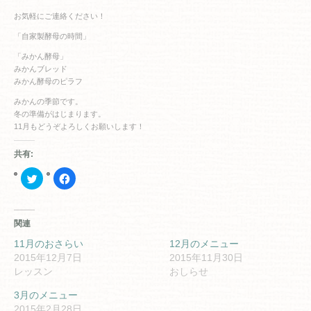
お気軽にご連絡ください！
「自家製酵母の時間」
「みかん酵母」
みかんブレッド
みかん酵母のピラフ
みかんの季節です。
冬の準備がはじまります。
11月もどうぞよろしくお願いします！
共有:
ク
Facebook
リ
で
ッ
共
ク
有
し
す
て
る
関連
Twitter
に
で
は
共
ク
11月のおさらい
12月のメニュー
有
リ
2015年12月7日
2015年11月30日
(新
ッ
し
ク
レッスン
おしらせ
い
し
ウ
て
ィ
く
3月のメニュー
ン
だ
2015年2月28日
ド
さ