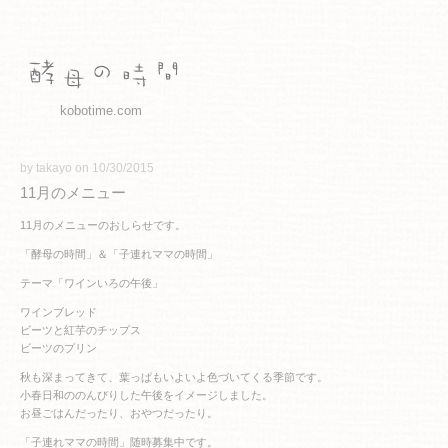
kobotime.com
by takayo on 10/30/2015
11月のメニュー
11月のメニューのおしらせです。
「酵母の時間」＆「子連れママの時間」
テーマ「ワインいろの午後」
ワインブレッド
ビーツと紅芋のチップス
ビーツのプリン
秋も深まってきて、葉っぱもいよいよ色づいてくる季節です。
小春日和ののんびりした午後をイメージしました。
お昼ごはんだったり、おやつだったり。
「子連れママの時間」随時募集中です。