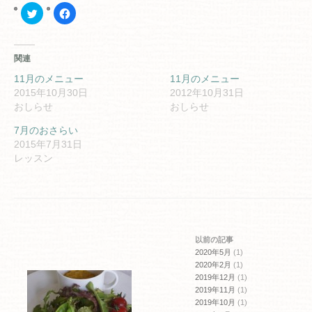
ク
Facebook
リ
で
ッ
共
ク
有
し
す
て
る
関連
Twitter
に
で
は
共
ク
11月のメニュー
11月のメニュー
有
リ
2015年10月30日
2012年10月31日
(新
ッ
し
ク
おしらせ
おしらせ
い
し
ウ
て
ィ
く
7月のおさらい
ン
だ
2015年7月31日
ド
さ
ウ
い
レッスン
で
(新
開
し
き
い
ま
ウ
す)
ィ
ン
ド
ウ
で
開
以前の記事
き
ま
2020年5月
(1)
す)
2020年2月
(1)
2019年12月
(1)
2019年11月
(1)
2019年10月
(1)