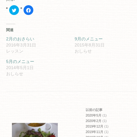
ク
Facebook
リ
で
ッ
共
ク
有
し
す
て
る
関連
Twitter
に
で
は
共
ク
2月のおさらい
9月のメニュー
有
リ
2016年3月31日
2015年8月31日
(新
ッ
し
ク
レッスン
おしらせ
い
し
ウ
て
ィ
く
5月のメニュー
ン
だ
2014年5月1日
ド
さ
ウ
い
おしらせ
で
(新
開
し
き
い
ま
ウ
す)
ィ
ン
ド
ウ
で
開
以前の記事
き
ま
2020年5月
(1)
す)
2020年2月
(1)
2019年12月
(1)
2019年11月
(1)