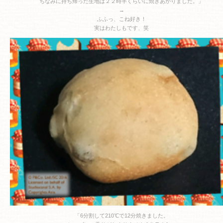
ちなみに持ち帰った生地は２２時半くらいに焼きあがりました。」
→
ふふっ、こね好き！
実はわたしもです、笑
「6分割して210℃で12分焼きました。