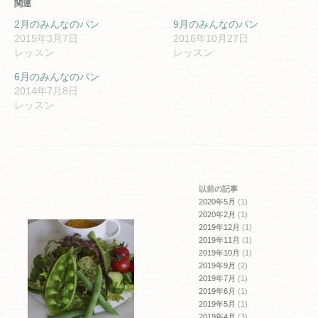
関連
Twitter
に
で
は
共
ク
2月のみんなのパン
9月のみんなのパン
有
リ
2015年3月7日
2016年10月27日
(新
ッ
し
ク
レッスン
レッスン
い
し
ウ
て
ィ
く
6月のみんなのパン
ン
だ
2014年7月8日
ド
さ
ウ
い
レッスン
で
(新
開
し
き
い
ま
ウ
す)
ィ
ン
ド
ウ
で
開
以前の記事
き
ま
2020年5月
(1)
す)
2020年2月
(1)
2019年12月
(1)
2019年11月
(1)
2019年10月
(1)
2019年9月
(2)
2019年7月
(1)
2019年6月
(1)
2019年5月
(1)
2019年4月
(3)