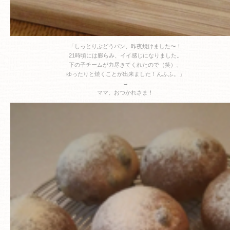
「しっとりぶどうパン、昨夜焼けました〜！
21時頃には膨らみ、イイ感じになりました。
下の子チームが力尽きてくれたので（笑）、
ゆったりと焼くことが出来ました！んふふ。」
→
ママ、おつかれさま！