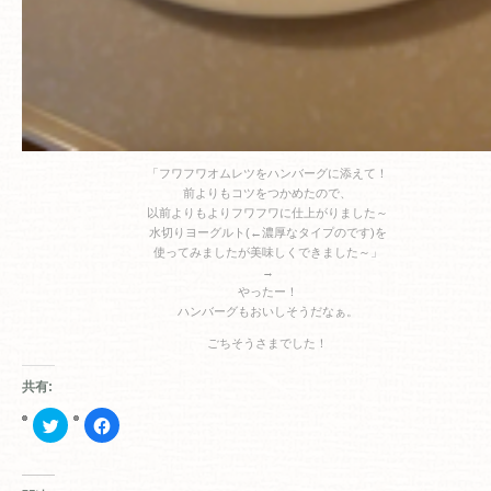
「フワフワオムレツをハンバーグに添えて！
前よりもコツをつかめたので、
以前よりもよりフワフワに仕上がりました～
水切りヨーグルト(←濃厚なタイプのです)を
使ってみましたが美味しくできました～」
→
やったー！
ハンバーグもおいしそうだなぁ。
ごちそうさまでした！
共有:
ク
Facebook
リ
で
ッ
共
ク
有
し
す
て
る