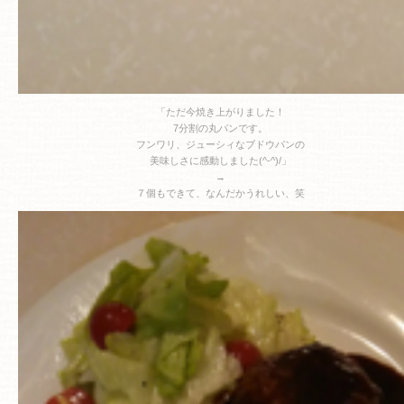
「ただ今焼き上がりました！
7分割の丸パンです。
フンワリ、ジューシィなブドウパンの
美味しさに感動しました(^-^)/」
→
７個もできて、なんだかうれしい、笑