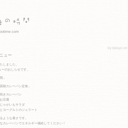
botime.com
by takayo on
ニュー
たしました。
ューのおしらせです。
間」
国籍カレーパン定食」
焼きカレーパン
お豆腐
じゃがいもサラダ
とヨーグルトのジェラート
るような暑さです。
なカレーパンでエネルギー補給してください！