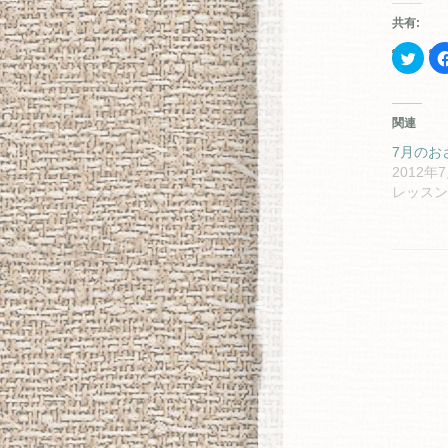
共有:
ク
リ
ッ
ク
し
て
関連
Twitt
で
共
7月のお
有
2012年
(新
し
レッスン
い
ウ
ィ
ン
ド
ウ
で
開
き
ま
す)