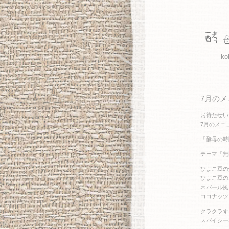
ko
7月のメ
お待たせい
7月のメニ
「酵母の時
テーマ「無
ひよこ豆の
ひよこ豆の
ネパール風
ココナッツ
クラクラす
スパイシー