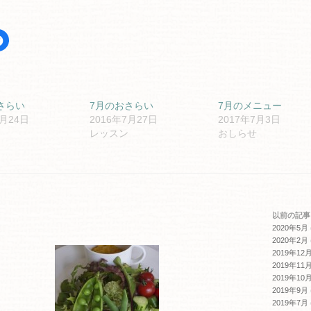
Facebook
で
共
有
す
る
er
に
は
ク
さらい
7月のおさらい
7月のメニュー
リ
7月24日
2016年7月27日
2017年7月3日
ッ
ク
レッスン
おしらせ
し
て
く
だ
さ
い
(新
し
い
ウ
以前の記事
ィ
2020年5月
ン
ド
2020年2月
ウ
2019年12
で
開
2019年11
き
2019年10
ま
す)
2019年9月
2019年7月