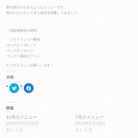
夏の疲れがとれるようなメニューです。
秋のにおいがしてきた海辺を想像してみました。
「自家製酵母の時間」
「ドライマンゴー酵母」
ヨーグルトブレッド
パンプキンカレー
マンゴー風味のプリン
どうぞよろしくお願いします！
共有:
ク
Facebook
リ
で
ッ
共
ク
有
し
す
て
る
関連
Twitter
に
で
は
共
ク
11月のメニュー
7月のメニュー
有
リ
2015年10月30日
2013年6月28日
(新
ッ
し
ク
おしらせ
おしらせ
い
し
ウ
て