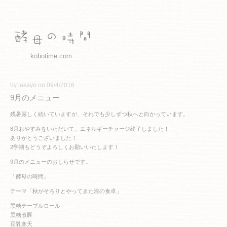
kobotime.com
by takayo on 09/4/2016
9月のメニュー
残暑厳しく続いていますが、それでも少しずつ秋へと向かっています。
8月おやすみをいただいて、エネルギーチャージ終了しました！
ありがとうございました！
2学期もどうぞよろしくお願いいたします！
9月のメニューのおしらせです。
「酵母の時間」
テーマ「秋がそろりとやってきた海の食卓」
黒糖テーブルロール
黒糖煮豚
豆乳寒天