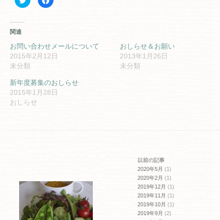
リ
で
ッ
共
ク
有
し
す
て
る
関連
Twitter
に
で
は
共
ク
お問い合わせメールについて
おしらせ＆お願い
有
リ
2015年2月12日
2013年1月26日
(新
ッ
し
ク
未分類
未分類
い
し
ウ
て
ィ
く
新年度募集のおしらせ
ン
だ
2015年1月28日
ド
さ
ウ
い
おしらせ
で
(新
開
し
き
い
ま
ウ
す)
ィ
ン
ド
ウ
で
開
以前の記事
き
ま
2020年5月
(1)
す)
2020年2月
(1)
2019年12月
(1)
2019年11月
(1)
2019年10月
(1)
2019年9月
(2)