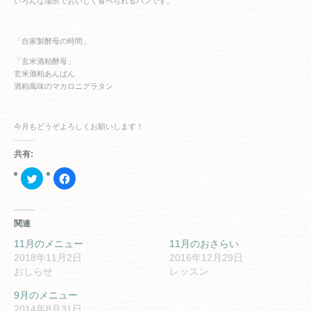
いろんな場所でおいしく食べられるパンです。
「自家製酵母の時間」
「玄米酒粕酵母」
玄米酒粕あんぱん
酒粕風味のマカロニグラタン
今月もどうぞよろしくお願いします！
共有:
ク
Facebook
リ
で
ッ
共
ク
有
し
す
て
る
関連
Twitter
に
で
は
共
ク
11月のメニュー
11月のおさらい
有
リ
2018年11月2日
2016年12月29日
(新
ッ
し
ク
おしらせ
レッスン
い
し
ウ
て
ィ
く
9月のメニュー
ン
だ
2014年8月31日
ド
さ