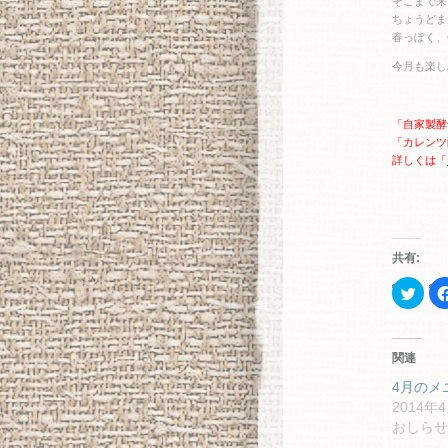
そこまで来
ちょうどま
春っぽく、
今月も楽し
「自家製酵
「カレンツ
詳しくは「
共有:
ク
リ
ッ
ク
し
て
関連
Twitt
で
共
4月のメ
有
2014年
(新
し
おしらせ
い
ウ