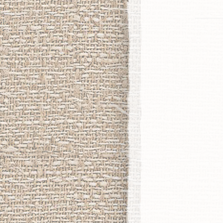
ィ
ン
ド
ウ
で
開
き
ま
す)