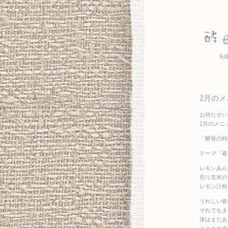
ko
2月のメ
お待たせい
2月のメニ
「酵母の時
テーマ「春
レモンあん
煎り玄米の
レモン汁粉
うれしい春
それでもま
体はまだあ