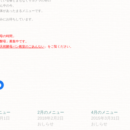
ている春とまもなくサヨナラの冬の
ん中の今。
体があったまるメニューです。
みにお待ちしています。
母の時間」
酵母」募集中です。
天然酵母
パ
ン教室のごあんない
」をご覧ください。
Facebook
で
共
有
す
る
er
に
は
ク
ニュー
2月のメニュー
4月のメニュー
リ
4月1日
2018年2月2日
2015年3月31日
ッ
ク
おしらせ
おしらせ
し
て