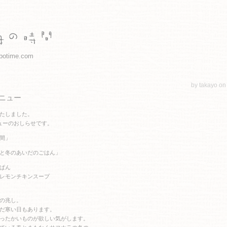
botime.com
by takayo on
ニュー
たしました。
ューのおしらせです。
間」
と冬のあいだのごはん」
ぱん
レモンチキンスープ
の兆し。
だ寒い日もあります。
ったかいものが欲しい気がします。