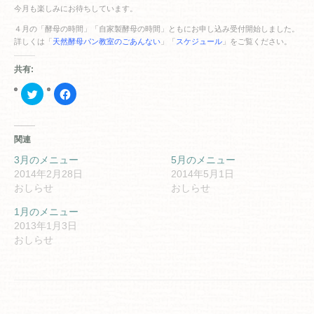
今月も楽しみにお待ちしています。
４月の「酵母の時間」「自家製酵母の時間」ともにお申し込み受付開始しました。
詳しくは「
天然酵母パン教室のごあんない
」「
スケジュール
」をご覧ください。
共有:
ク
Facebook
リ
で
ッ
共
ク
有
し
す
て
る
関連
Twitter
に
で
は
共
ク
3月のメニュー
5月のメニュー
有
リ
2014年2月28日
2014年5月1日
(新
ッ
し
ク
おしらせ
おしらせ
い
し
ウ
て
ィ
く
1月のメニュー
ン
だ
2013年1月3日
ド
さ
ウ
い
おしらせ
で
(新
開
し
き
い
ま
ウ
す)
ィ
ン
ド
ウ
で