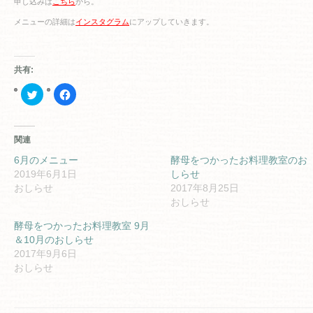
申し込みは
こちら
から。
メニューの詳細は
インスタグラム
にアップしていきます。
共有:
ク
Facebook
リ
で
ッ
共
ク
有
し
す
て
る
関連
Twitter
に
で
は
共
ク
6月のメニュー
酵母をつかったお料理教室のお
有
リ
2019年6月1日
しらせ
(新
ッ
し
ク
おしらせ
2017年8月25日
い
し
ウ
て
おしらせ
ィ
く
ン
だ
酵母をつかったお料理教室 9月
ド
さ
ウ
い
＆10月のおしらせ
で
(新
開
し
2017年9月6日
き
い
おしらせ
ま
ウ
す)
ィ
ン
ド
ウ
で