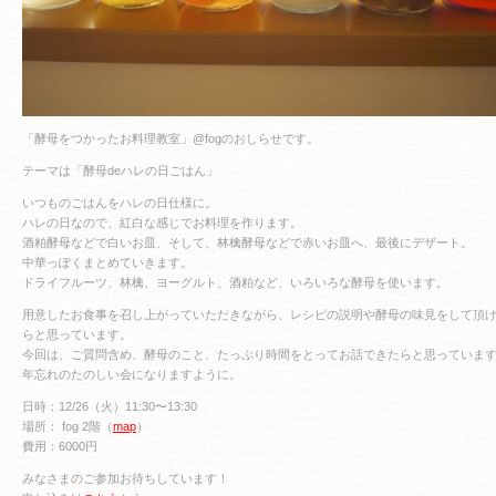
「酵母をつかったお料理教室」@fogのおしらせです。
テーマは「酵母deハレの日ごはん」
いつものごはんをハレの日仕様に。
ハレの日なので、紅白な感じでお料理を作ります。
酒粕酵母などで白いお皿、そして、林檎酵母などで赤いお皿へ、最後にデザート。
中華っぽくまとめていきます。
ドライフルーツ、林檎、ヨーグルト、酒粕など、いろいろな酵母を使います。
用意したお食事を召し上がっていただきながら、レシピの説明や酵母の味見をして頂
らと思っています。
今回は、ご質問含め、酵母のこと、たっぷり時間をとってお話できたらと思っていま
年忘れのたのしい会になりますように。
日時：12/26（火）11:30〜13:30
場所： fog 2階（
map
）
費用：6000円
みなさまのご参加お待ちしています！