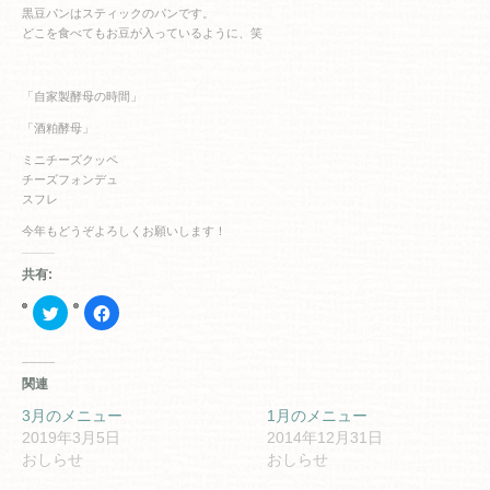
黒豆パンはスティックのパンです。
どこを食べてもお豆が入っているように、笑
「自家製酵母の時間」
「酒粕酵母」
ミニチーズクッペ
チーズフォンデュ
スフレ
今年もどうぞよろしくお願いします！
共有:
ク
Facebook
リ
で
ッ
共
ク
有
し
す
て
る
関連
Twitter
に
で
は
共
ク
3月のメニュー
1月のメニュー
有
リ
2019年3月5日
2014年12月31日
(新
ッ
し
ク
おしらせ
おしらせ
い
し
ウ
て