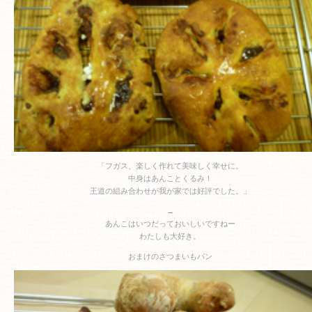
「フガス、楽しく作れて美味しく幸せに。
中身はあんことくるみ！
王道の組み合わせが我が家では好評でした。」
→
あんこはいつだっておいしいですねー
わたしも大好き。
おまけのさつまいもパン