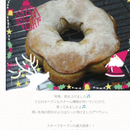
「昨晩、焼き上げました
うちのオーブンもスチーム機能が付いていたので、
使ってみましたよ
薄い生地の部分がよりぱりっと焼けました(*^ー^)ノ♪」
→
スチーブオーブンの威力発揮！！