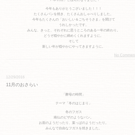
今年もありがとうございました！！！
たくさんパンを焼き、たくさんおしゃべりしました。
今年もたくさんの「おいしい＆ごちそうさま」を聞けて
うれしかったです。
みんな、きっと、それぞれに思うところのある一年の終わり。
どうぞ穏やかに締めくくれますように。
そして
新しい年が穏やかにやってきますように。
No Commen
12/29/2016
11月のおさらい
「酵母の時間」
テーマ「冬のはじまり」
冬のフガス
南仏のピザのようなパン。
お面のようだったり、葉っぱのようだったり。
みんなで自由なフガスを焼きました。