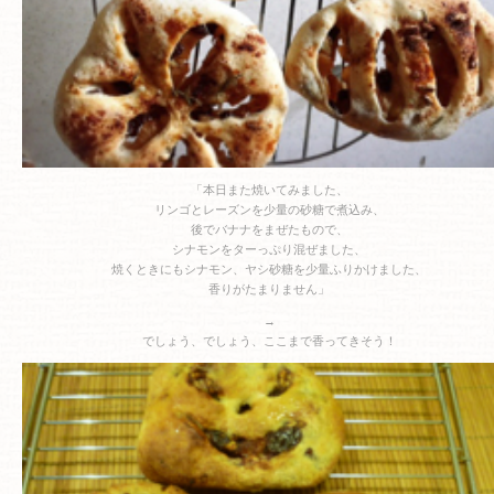
「本日また焼いてみました、
リンゴとレーズンを少量の砂糖で煮込み、
後でバナナをまぜたもので、
シナモンをターっぷり混ぜました、
焼くときにもシナモン、ヤシ砂糖を少量ふりかけました、
香りがたまりません」
→
でしょう、でしょう、ここまで香ってきそう！