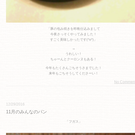
「豚の包み焼きを昨晩仕込みまして
今夜さっそくやってみました！
すごく美味しかったです(^o^)」
→
うれしい！
ちゃーんとクーロンヌもある！
今年もたくさんごちそうさまでした！
来年もごちそうしてくださーい！
No Commen
12/29/2016
11月のみんなのパン
「フガス」