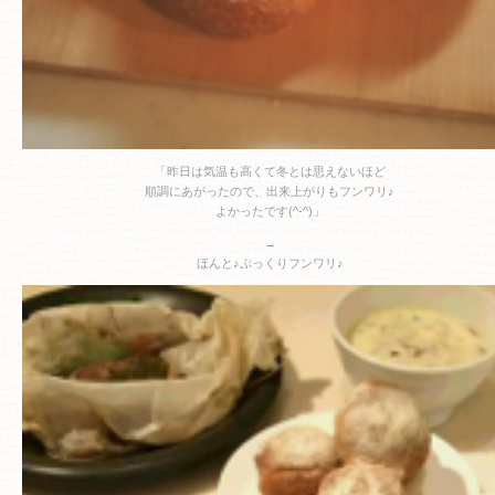
「昨日は気温も高くて冬とは思えないほど
順調にあがったので、出来上がりもフンワリ♪
よかったです(^-^)」
→
ほんと♪ぷっくりフンワリ♪